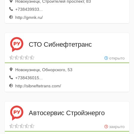
Новокузнецк, Строителей проспект, 83
+738439933...
http://gmnk.ru/
СТО Сибнефтетранс
открыто
Новокузнецк, Обнорского, 53
+738436015...
http://sibneftetrans.com/
Автосервис Стройэнерго
закрыто