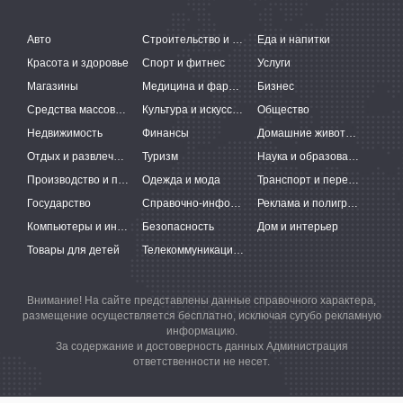
Авто
Строительство и ремонт
Еда и напитки
Красота и здоровье
Спорт и фитнес
Услуги
Магазины
Медицина и фармацевтика
Бизнес
Средства массовой информации
Культура и искусство
Общество
Недвижимость
Финансы
Домашние животные
Отдых и развлечения
Туризм
Наука и образование
Производство и поставки
Одежда и мода
Транспорт и перевозки
Государство
Справочно-информационные системы
Реклама и полиграфия
Компьютеры и интернет
Безопасность
Дом и интерьер
Товары для детей
Телекоммуникации и связь
Внимание! На сайте представлены данные справочного характера,
размещение осуществляется бесплатно, исключая сугубо рекламную
информацию.
За содержание и достоверность данных Администрация
ответственности не несет.