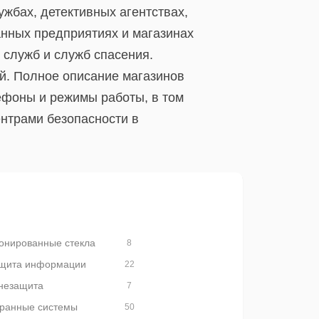
жбах, детективных агентствах,
анных предприятиях и магазинах
 служб и служб спасения.
й. Полное описание магазинов
ефоны и режимы работы, в том
ентрами безопасности в
онированные стекла
8
щита информации
22
незащита
7
ранные системы
50