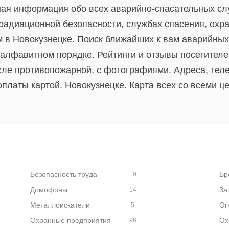
ная информация обо всех аварийно-спасательных слу
 радиационной безопасности, службах спасения, охр
 в Новокузнецке. Поиск ближайших к вам аварийных
 алфавитном порядке. Рейтинги и отзывы посетителе
исле противопожарной, с фотографиями. Адреса, тел
платы картой. Новокузнецке. Карта всех со всеми ц
Безопасность труда
Бр
19
Домофоны
За
14
Металлоискатели
Ог
5
Охранные предприятия
Ох
96