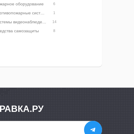
жарное оборудование
6
Противопожарные системы
1
Системы видеонаблюдения
14
едства самозащиты
8
РАВКА.РУ