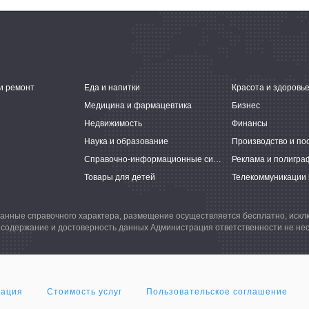
и ремонт
Еда и напитки
Красота и здоровь
Медицина и фармацевтика
Бизнес
Недвижимость
Финансы
Наука и образование
Производство и по
Справочно-информационные системы
Реклама и полигра
Товары для детей
Телекоммуникации 
анные справочного характера, размещение осуществляется бесплатно, иск
 содержание и достоверность данных Администрация ответственности не нес
мация
Стоимость услуг
Пользовательское соглашение