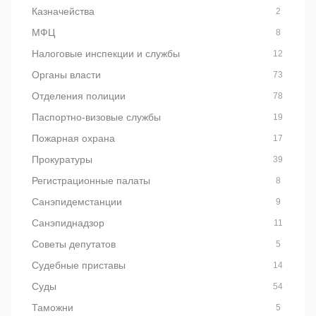
Казначейства
2
МФЦ
8
Налоговые инспекции и службы
12
Органы власти
73
Отделения полиции
78
Паспортно-визовые службы
19
Пожарная охрана
17
Прокуратуры
39
Регистрационные палаты
8
Санэпидемстанции
9
Санэпиднадзор
11
Советы депутатов
5
Судебные приставы
14
Суды
54
Таможни
5