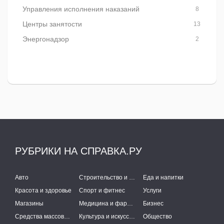
Управления исполнения наказаний
8
Центры занятости
13
Энергонадзор
2
РУБРИКИ НА СПРАВКА.РУ
Авто
Строительство и ремонт
Еда и напитки
Красота и здоровье
Спорт и фитнес
Услуги
Магазины
Медицина и фармацевтика
Бизнес
Средства массовой информации
Культура и искусство
Общество