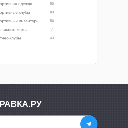
ортивная одежда
50
ортивные клубы
83
ортивный инвентарь
50
ннисные корты
7
тнес-клубы
43
РАВКА.РУ