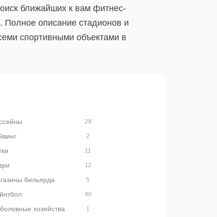
Поиск ближайших к вам фитнес-
. Полное описание стадионов и
семи спортивными объектами в
ссейны
29
йвинг
2
тки
11
дки
12
газины бильярда
5
йнтбол
40
боловные хозяйства
1