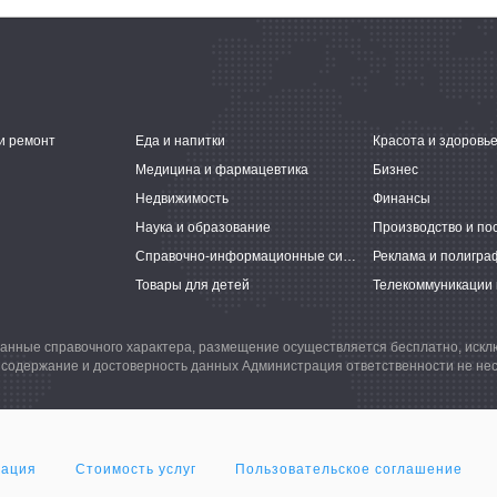
и ремонт
Еда и напитки
Красота и здоровь
Медицина и фармацевтика
Бизнес
Недвижимость
Финансы
Наука и образование
Производство и по
Справочно-информационные системы
Реклама и полигра
Товары для детей
Телекоммуникации 
анные справочного характера, размещение осуществляется бесплатно, иск
 содержание и достоверность данных Администрация ответственности не нес
мация
Стоимость услуг
Пользовательское соглашение