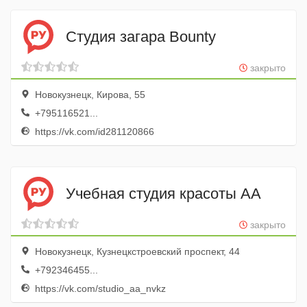
Cтудия загара Bounty
закрыто
Новокузнецк, Кирова, 55
+795116521...
https://vk.com/id281120866
Учебная студия красоты АА
закрыто
Новокузнецк, Кузнецкстроевский проспект, 44
+792346455...
https://vk.com/studio_aa_nvkz