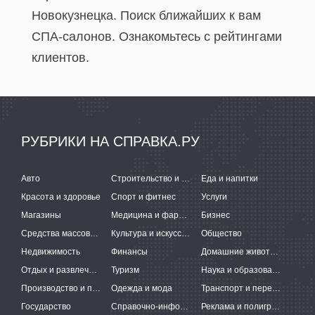
Новокузнецка. Поиск ближайших к вам
СПА-салонов. Ознакомьтесь с рейтингами
клиентов.
РУБРИКИ НА СПРАВКА.РУ
Авто
Строительство и ремонт
Еда и напитки
Красота и здоровье
Спорт и фитнес
Услуги
Магазины
Медицина и фармацевтика
Бизнес
Средства массовой информации
Культура и искусство
Общество
Недвижимость
Финансы
Домашние животные
Отдых и развлечения
Туризм
Наука и образование
Производство и поставки
Одежда и мода
Транспорт и перевозки
Государство
Справочно-информационные системы
Реклама и полиграфия