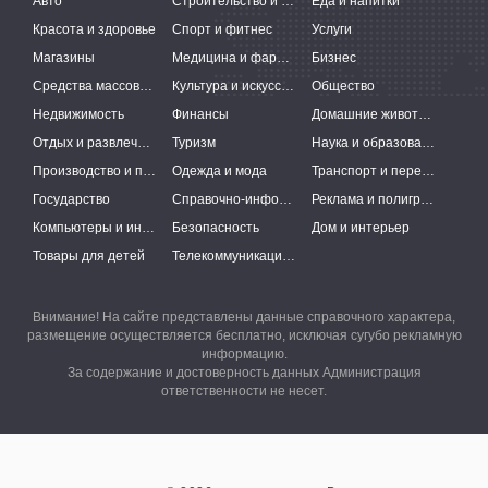
Авто
Строительство и ремонт
Еда и напитки
Красота и здоровье
Спорт и фитнес
Услуги
Магазины
Медицина и фармацевтика
Бизнес
Средства массовой информации
Культура и искусство
Общество
Недвижимость
Финансы
Домашние животные
Отдых и развлечения
Туризм
Наука и образование
Производство и поставки
Одежда и мода
Транспорт и перевозки
Государство
Справочно-информационные системы
Реклама и полиграфия
Компьютеры и интернет
Безопасность
Дом и интерьер
Товары для детей
Телекоммуникации и связь
Внимание! На сайте представлены данные справочного характера,
размещение осуществляется бесплатно, исключая сугубо рекламную
информацию.
За содержание и достоверность данных Администрация
ответственности не несет.