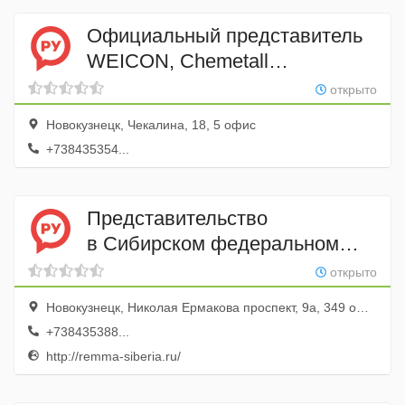
Официальный представитель
WEICON, Chemetall
ТехноПласт Сибирь
открыто
Новокузнецк, Чекалина, 18, 5 офис
+738435354...
Представительство
в Сибирском федеральном
округе Ремма-Сибирь, АО
открыто
Новокузнецк, Николая Ермакова проспект, 9а, 349 офис; 3 этаж
+738435388...
http://remma-siberia.ru/