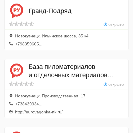
Гранд-Подряд
открыто
Новокузнецк, Ильинское шоссе, 35 к4
+798359665...
База пиломатериалов
и отделочных материалов
Евровагонка-нк
открыто
Новокузнецк, Производственная, 17
+738439934...
http://eurovagonka-nk.ru/