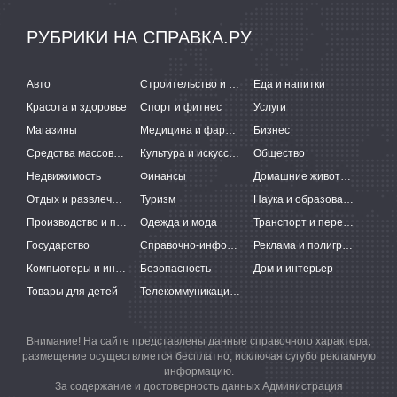
РУБРИКИ НА СПРАВКА.РУ
Авто
Строительство и ремонт
Еда и напитки
Красота и здоровье
Спорт и фитнес
Услуги
Магазины
Медицина и фармацевтика
Бизнес
Средства массовой информации
Культура и искусство
Общество
Недвижимость
Финансы
Домашние животные
Отдых и развлечения
Туризм
Наука и образование
Производство и поставки
Одежда и мода
Транспорт и перевозки
Государство
Справочно-информационные системы
Реклама и полиграфия
Компьютеры и интернет
Безопасность
Дом и интерьер
Товары для детей
Телекоммуникации и связь
Внимание! На сайте представлены данные справочного характера,
размещение осуществляется бесплатно, исключая сугубо рекламную
информацию.
За содержание и достоверность данных Администрация