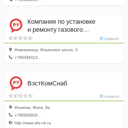
Компания по установке
и ремонту газового
оборудования автомобилей
открыто
Газовые системы
Новокузнецк, Ильинское шоссе, 5
+790394313...
ВэстКомСнаб
открыто
Ильинка, Жиха, 9а
+790950919...
http://www.vks-nk.ru