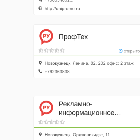
+790894801...
http://unipromo.ru
ПрофТех
открыто
Новокузнецк, Ленина, 82, 202 офис; 2 этаж
+792363838...
Рекламно-
информационное
агентство КузПресс
Новокузнецк, Орджоникидзе, 11