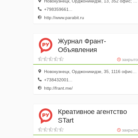
Новокузнецк, Орджоникидзе, 13, 352 офис; 3 этаж
+798359661...
http://www.parabit.ru
Журнал Франт-
Объявления
закрыто
Новокузнецк, Орджоникидзе, 35, 1116 офис; 11 этаж
+738432001...
http://frant.me/
Креативное агентство
STart
закрыто