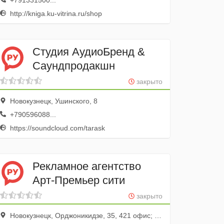
+791331500...
http://kniga.ku-vitrina.ru/shop
Студия АудиоБренд &
Саундпродакшн
закрыто
Новокузнецк, Ушинского, 8
+790596088...
https://soundcloud.com/tarask
Рекламное агентство
Арт-Премьер сити
закрыто
Новокузнецк, Орджоникидзе, 35, 421 офис; 4 этаж