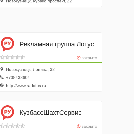
Новокузнецк, Курако проспект, 22
Рекламная группа Лотус
закрыто
Новокузнецк, Ленина, 32
+738433604...
http://www.ra-lotus.ru
КузбассШахтСервис
закрыто