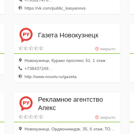
+795027470...
https://vk.com/public_kasyanovs
Газета Новокузнецк
закрыто
Новокузнецк, Курако проспект, 51, 1 этаж
+738437249...
http://www.novotv.ru/gazeta
Рекламное агентство
Апекс
закрыто
Новокузнецк, Орджоникидзе, 35, 6 этаж; ТОЦ Green House